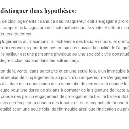
 distinguer deux hypothèses :
 de cinq logements : dans ce cas, l'acquéreur doit s'engager à pror
compter de la signature de l'acte authentique de vente. A défaut d'un 
ter leur logement;
 logements au maximum : à l'échéance des baux en cours, et conformé
seront reconduits pour trois ans ou six ans suivant la qualité de l'ac
i le bailleur est une personne physique ou une société civile constit
 degré inclus; six ans dans les autres cas).
ion de la vente, dans sa totalité et en une seule fois, d'un immeuble 
nel de plus de cinq logements au profit d'un acquéreur ne s'engagean
s à la date de la conclusion de la vente afin de permettre à chaque l
cupe pour une durée de six ans à compter de la signature de l'acte a
s concernés par un engagement de prorogation de bail, le bailleur doit 
 de réception à chacun des locataires ou occupants de bonne foi l’
otalité et en une seule fois, de l'immeuble ainsi que l'indication du pr