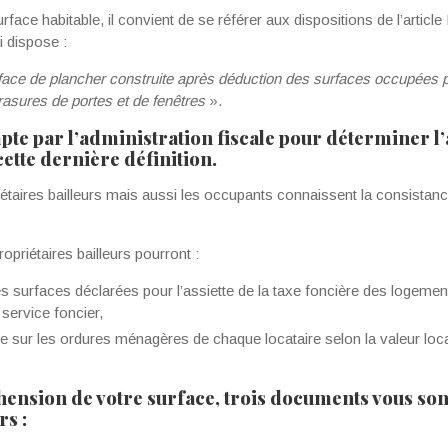
urface habitable, il convient de se référer aux dispositions de l’articl
i dispose :
urface de plancher construite après déduction des surfaces occupées 
rasures de portes et de fenêtres
».
te par l’administration fiscale pour déterminer l’a
ette dernière définition.
étaires bailleurs mais aussi les occupants connaissent la consistance 
ropriétaires bailleurs pourront :
des surfaces déclarées pour l’assiette de la taxe foncière des logeme
 service foncier,
xe sur les ordures ménagères de chaque locataire selon la valeur loc
éhension de votre surface, trois documents vous so
rs :