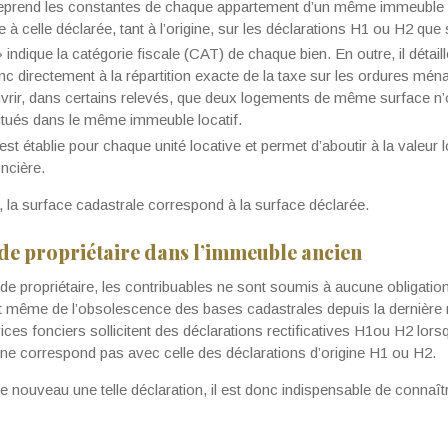
 reprend les constantes de chaque appartement d’un même immeuble :
 celle déclarée, tant à l’origine, sur les déclarations H1 ou H2 que 
 indique la catégorie fiscale (CAT) de chaque bien. En outre, il détaill
c directement à la répartition exacte de la taxe sur les ordures mén
rir, dans certains relevés, que deux logements de même surface n
 situés dans le même immeuble locatif.
est établie pour chaque unité locative et permet d’aboutir à la valeur
oncière.
 la surface cadastrale correspond à la surface déclarée.
de propriétaire dans l’immeuble ancien
 propriétaire, les contribuables ne sont soumis à aucune obligation d
it même de l’obsolescence des bases cadastrales depuis la dernière r
vices fonciers sollicitent des déclarations rectificatives H1ou H2 lor
 ne correspond pas avec celle des déclarations d’origine H1 ou H2.
e nouveau une telle déclaration, il est donc indispensable de connaître