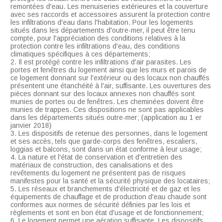
remontées d'eau. Les menuiseries extérieures et la couverture
avec ses raccords et accessoires assurent la protection contre
les infiltrations d'eau dans l'habitation. Pour les logements
situés dans les départements d'outre-mer, il peut être tenu
compte, pour l'appréciation des conditions relatives à la
protection contre les infiltrations d'eau, des conditions
climatiques spécifiques à ces départements;
2. Il est protégé contre les infiltrations d'air parasites. Les
portes et fenêtres du logement ainsi que les murs et parois de
ce logement donnant sur l'extérieur ou des locaux non chauffés
présentent une étanchéité à l'air, suffisante. Les ouvertures des
pièces donnant sur des locaux annexes non chauffés sont
munies de portes ou de fenêtres. Les cheminées doivent être
munies de trappes. Ces dispositions ne sont pas applicables
dans les départements situés outre-mer; (application au 1 er
janvier 2018)
3. Les dispositifs de retenue des personnes, dans le logement
et ses accès, tels que garde-corps des fenêtres, escaliers,
loggias et balcons, sont dans un état conforme à leur usage;
4. La nature et l'état de conservation et d'entretien des
matériaux de construction, des canalisations et des
revêtements du logement ne présentent pas de risques
manifestes pour la santé et la sécurité physique des locataires;
5. Les réseaux et branchements d'électricité et de gaz et les
équipements de chauffage et de production d'eau chaude sont
conformes aux normes de sécurité définies par les lois et
règlements et sont en bon état d'usage et de fonctionnement;
6. Le logement permet une aération suffisante. Les dispositifs