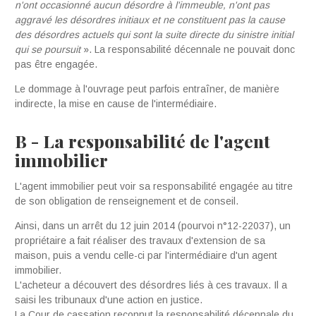
n
'o
nt occ
a
sionné
aucun désor
dre
à
l
'
im
m
eu
b
le
,
n'on
t p
a
s
a
g
gravé l
e
s dé
s
ordr
e
s
in
i
tia
ux
et
ne
c
onstituent pas la
c
a
use
d
es
dé
s
ordr
es
a
ctuels
qui
s
ont la
suite
directe du
sinistre initial
q
ui
s
e
p
o
ursu
i
t
». La responsabilité décennale ne pouvait donc
pas être engagée.
Le dommage à l'ouvrage peut parfois entraîner, de manière
indirecte, la mise en cause de l'intermédiaire.
B - La responsabilité de l'agent
immobilier
L'agent immobilier peut voir sa responsabilité engagée au titre
de son obligation de renseignement et de conseil.
Ainsi, dans un arrêt du 12 juin 2014 (pourvoi n°12-22037), un
propriétaire a fait réaliser des travaux d'extension de sa
maison, puis a vendu celle-ci par l'intermédiaire d'un agent
immobilier.
L'acheteur a découvert des désordres liés à ces travaux. Il a
saisi les tribunaux d'une action en justice.
La Cour de cassation reconnut la responsabilité décennale du