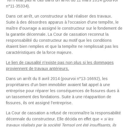
n°11-35334).
Dans cet arrêt, un constructeur a fait réaliser des travaux.
Suite à des désordres apparus à l'occasion d'une tempête, le
maître d'ouvrage a assigné le constructeur sur le fondement de
la garantie décennale. La Cour de cassation reconnut la
responsabilité du constructeur au motif que les conditions
étaient bien remplies et que la tempête ne remplissait pas les
caractéristiques de la force majeure.
Le lien de causalité n'existe pas non plus si les dommages
proviennent de travaux antérieurs.
Dans un arrêt du 8 avril 2014 (pourvoi n°13-16692), les
propriétaires d'un bien immobilier avaient fait appel à une
entreprise pour réparer les conséquences de fissures dues à
un tassement des fondations. Suite à une réapparition de
fissures, ils ont assigné l'entreprise.
La Cour de cassation a refusé de reconnaître la responsabilité
décennale du constructeur. Elle décida en effet que «
si
les
tra
v
au
x
réalisés pa
r
l
a
so
cié
t
é
Te
msol on
t é
t
é
in
suffisants
, i
ls