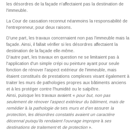
les désordres de la façade n'affectaient pas la destination de
l'immeuble.
La Cour de cassation reconnut néanmoins la responsabilité de
l'entrepreneur, pour deux raisons.
D'une part, les travaux concernaient non pas l'immeuble mais la
façade. Ainsi, il
fallait vérifier si les désordres affectaient la
destination de la façade elle-même.
D'autre part, les travaux en question ne se limitaient pas à
l'application d'un simple crépi ou peinture ayant pour seule
fonction de rénover l'aspect extérieur de l'immeuble, mais
étaient constitués de prestations complexes visant également à
traiter les murs de pathologies propres aux bâtiments anciens
et à les protéger contre l'humidité ou le salpêtre.
Ainsi, puisque les travaux avaient «
p
o
ur
b
ut
,
n
on
pa
s
s
e
u
lem
ent
de
ré
n
ov
e
r
l
'aspect
ex
t
érie
ur
d
u b
â
timent
,
ma
i
s de
r
eméd
i
er
à
l
a
patholog
i
e de
ses
murs
et
d
'en
assurer
l
a
pr
o
te
ct
ion
,
le
s
d
és
ordr
e
s
co
n
s
tat
é
s avai
e
n
t
un
c
ar
a
ct
è
re
dé
ce
nn
a
l
p
ui
s
qu
'
il
s
renda
i
ent l
'
ouvra
g
e impropre
à
ses
d
estin
a
tions de tr
ai
tem
e
nt
et
d
e
pr
otection
».