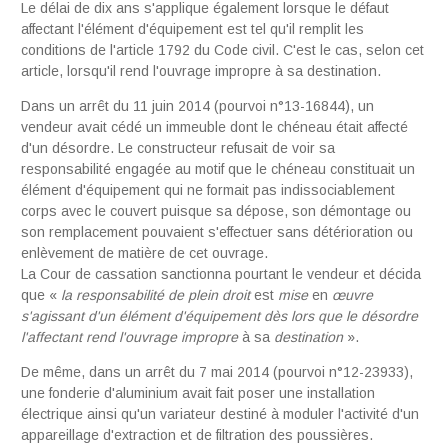
Le délai de dix ans s'applique également lorsque le défaut
affectant l'élément d'équipement est tel qu'il remplit les
conditions de l'article 1792 du Code civil. C'est le cas, selon cet
article, lorsqu'il rend l'ouvrage impropre à sa destination.
Dans un arrêt du 11 juin 2014 (pourvoi n°13-16844), un
vendeur avait cédé un immeuble dont le chéneau était affecté
d'un désordre. Le constructeur refusait de voir sa
responsabilité engagée au motif que le chéneau constituait un
élément d'équipement qui ne formait pas indissociablement
corps avec le couvert puisque sa dépose, son démontage ou
son remplacement pouvaient s'effectuer sans détérioration ou
enlèvement de matière de cet ouvrage.
La Cour de cassation sanctionna pourtant le vendeur et décida
que «
la
responsa
bi
lit
é
d
e p
l
e
i
n
dr
oit
est
mis
e
en
œuvr
e
s'agissant
d
'un é
l
éme
nt d
'
équipement d
è
s
l
ors q
u
e le
d
ésordre
l
'
affecta
n
t rend l
'
ouvrage
i
mpro
p
re
à sa
d
e
stinat
i
on
».
De même, dans un arrêt du 7 mai 2014 (pourvoi n°12-23933),
une fonderie d'aluminium avait fait poser une installation
électrique ainsi qu'un variateur destiné à moduler l'activité d'un
appareillage d'extraction et de filtration des poussières.