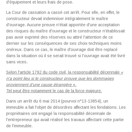
d'équipement et leurs frais de pose.
La Cour de cassation a cassé cet arrêt. Pour elle, en effet, le
constructeur devait indemniser intégralement le maître
d'ouvrage. Aucune preuve n'était apportée d'une acceptation
des risques du maître d'ouvrage et le constructeur n'établissait
pas avoir exprimé des réserves ou attiré l'attention de ce
dernier sur les conséquences de ses choix techniques moins
onéreux. Dans ce cas, le maître d'ouvrage doit être replacé
dans la situation où il se serait trouvé si l'ouvrage avait été livré
sans vices.
Selon l'article 1792 du code civil, la responsabilité décennale
«
n
'
a point lieu
si
l
e construct
eu
r prouve que l
e
s
d
om
m
ages
prov
i
e
nn
ent d
'
une
cause
étrangère
».
Tel peut être notamment le cas de la force majeure.
Dans un arrêt du 6 mai 2014 (pourvoi n°13-13854), un
immeuble a fait l'objet de désordres affectant les fondations. Les
propriétaires ont engagé la responsabilité décennale de
l'entrepreneur qui avait réalisé les travaux affectant cette partie
de l'immeuble.