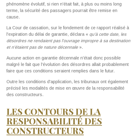
phénomène évolutif, si rien n'était fait, à plus ou moins long
terme, la sécurité des passagers pourrait être remise en
cause.
La Cour de cassation, sur le fondement de ce rapport réalisé à
l'expiration du délai de garantie, déclara «
qu
'
à cette date,
les
désordres ne rendaient pas l'ouvrage i
m
p
r
opre
à sa
des
t
ination
et
n'étaient pas
d
e
n
a
t
ure déce
n
na
l
e
».
Aucune action en garantie décennale n'était donc possible
malgré le fait que l'évolution des désordres allait probablement
faire que ces conditions seraient remplies dans le futur.
Outre les conditions d'application, les tribunaux ont également
précisé les modalités de mise en œuvre de la responsabilité
des constructeurs.
LES CONTOURS DE LA
RESPONSABIL
I
TÉ DES
CONSTRUCTEURS