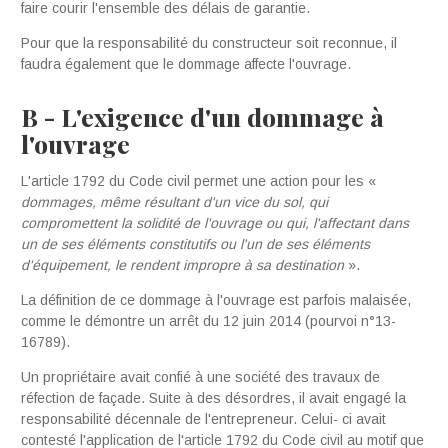
faire courir l'ensemble des délais de garantie.
Pour que la responsabilité du constructeur soit reconnue, il
faudra également que le dommage affecte l'ouvrage.
B - L'exigence d'un dommage à
l'ouvrage
L'article 1792 du Code civil permet une action pour les «
dommages
,
même résult
a
nt d
'
un
vi
c
e du
s
ol
,
q
ui
co
mpromettent la
so
lidit
é
d
e
l
'
ouvra
g
e
o
u qui
,
l
'
affectant d
a
ns
un de
ses éléme
n
ts
co
nst
i
tutifs
o
u l
'
un de
ses
é
l
é
ments
d
'
équipement
,
le r
e
ndent
i
mp
r
op
re
à
sa
d
es
t
i
nat
io
n
».
La définition de ce dommage à l'ouvrage est parfois malaisée,
comme le démontre un arrêt du 12 juin 2014 (pourvoi n°13-
16789).
Un propriétaire avait confié à une société des travaux de
réfection de façade. Suite à des désordres, il
avait engagé la
responsabilité décennale de l'entrepreneur. Celui- ci avait
contesté l'application de l'article 1792 du Code civil au motif que