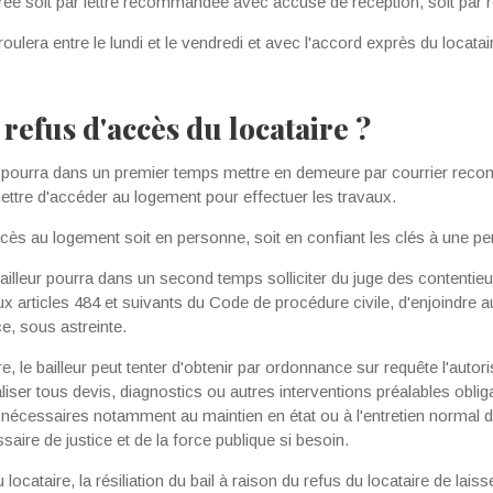
ivrée soit par lettre recommandée avec accusé de réception, soit par
oulera entre le lundi et le vendredi et avec l'accord exprès du locata
 refus d'accès du locataire ?
et pourra dans un pre­mier temps mettre en demeure par courrier re
rmettre d'accéder au logement pour effectuer les travaux.
ccès au logement soit en personne, soit en confiant les clés à une p
 bailleur pourra dans un second temps solliciter du juge des contentieu
 articles 484 et suivants du Code de procédure civile, d'enjoindre au
e, sous astreinte.
e, le bailleur peut tenter d'obtenir par ordonnance sur requête l'auto­r
iser tous devis, diagnostics ou autres inter­ventions préalables oblig
 nécessaires notamment au maintien en état ou à l'entretien normal du
aire de justice et de la force publique si besoin.
 locataire, la rési­liation du bail à raison du refus du locataire de lai