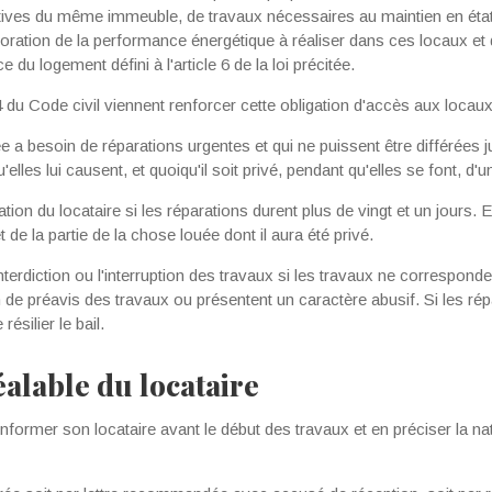
ves du même immeuble, de tra­vaux nécessaires au maintien en état 
oration de la performance énergétique à réaliser dans ces locaux et 
 du logement défini à l'ar­ticle 6 de la loi précitée.
4 du Code civil viennent renforcer cette obligation d'accès aux locaux
ée a besoin de répara­tions urgentes et qui ne puissent être différées ju
elles lui causent, et quoiqu'il soit privé, pendant qu'elles se font, d'
tion du locataire si les réparations durent plus de vingt et un jours. En
de la partie de la chose louée dont il aura été privé.
terdiction ou l'inter­ruption des travaux si les travaux ne correspond
 de préavis des travaux ou présentent un caractère abusif. Si les rép
résilier le bail.
éalable du locataire
nformer son loca­taire avant le début des travaux et en préciser la na