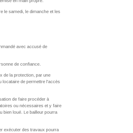
 remise en main propre.
ire le samedi, le dimanche et les
com­mandé avec accusé de
ersonne de confiance.
x de la protection, par une
 locataire de per­mettre l'accès
isation de faire procéder à
atoires ou nécessaires et y faire
 bien loué. Le bailleur pourra
s­ser exécuter des travaux pourra