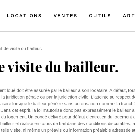
LOCATIONS
VENTES
OUTILS
ART
t de visite du bailleur.
e visite du bailleur.
 loué doit être assurée par le bailleur à son locataire. A défaut, toute
 juridiction pénale ou par la juri­diction civile. L'atteinte au respect d
cataire lorsque le bailleur pénètre sans autorisation comme l'a tranch
 Dans cet esprit, la loi n'autorise donc pas expres­sément le bailleur à
age du logement. Un congé délivré pour défaut d'entretien du logement a 
bailleur et réalisé en cours de bail dans des conditions discutables, 
 telle visite, ni même un préavis ou information préalable adressée a