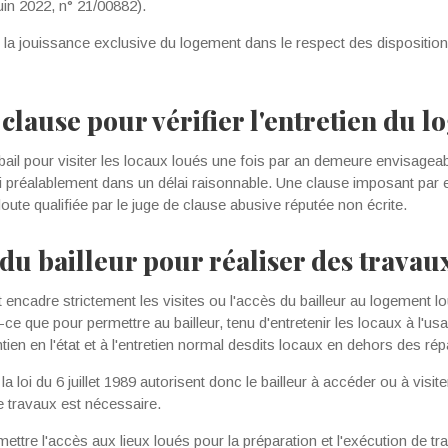
uin 2022, n° 21/00882).
e la jouissance exclu­sive du logement dans le respect des dispositi
 clause pour vérifier l'entretien du 
 bail pour visiter les locaux loués une fois par an demeure envisageab
ti préalablement dans un délai raisonnable. Une clause imposant pa
oute qualifiée par le juge de clause abusive réputée non écrite.
e du bailleur pour réaliser des travau
 et encadre strictement les visites ou l'accès du bailleur au logement
-ce que pour permettre au bailleur, tenu d'entretenir les locaux à l'usa
ien en l'état et à l'entretien normal desdits locaux en dehors des rép
 la loi du 6 juillet 1989 autorisent donc le bailleur à accéder ou à visi
e travaux est nécessaire.
rmettre l'accès aux lieux loués pour la préparation et l'exécution de t