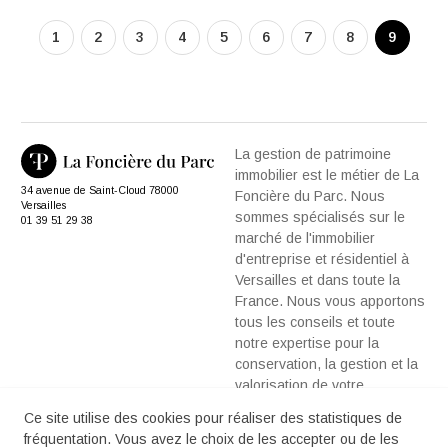
1
2
3
4
5
6
7
8
9
La gestion de patrimoine
immobilier est le métier de La
34 avenue de Saint-Cloud 78000
Foncière du Parc. Nous
Versailles
sommes spécialisés sur le
01 39 51 29 38
marché de l'immobilier
d'entreprise et résidentiel à
Versailles et dans toute la
France. Nous vous apportons
tous les conseils et toute
notre expertise pour la
conservation, la gestion et la
valorisation de votre
patrimoine immobilier.
Ce site utilise des cookies pour réaliser des statistiques de
fréquentation. Vous avez le choix de les accepter ou de les
Mentions légales
-
Contact